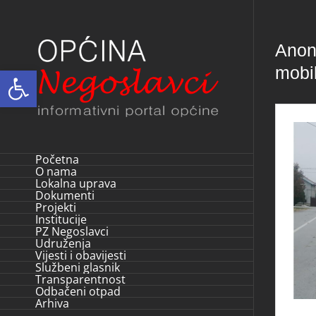
Skip
to
Anoni
content
mobil
Open toolbar
Početna
O nama
Lokalna uprava
Dokumenti
Projekti
Institucije
PZ Negoslavci
Udruženja
Vijesti i obavijesti
Službeni glasnik
Transparentnost
Odbačeni otpad
Arhiva