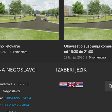
o ljetovanje
Obavijest o suzbijanju komar
od 19:30 do 21:00
 2026
|
0 komentara
17 lipnja, 2026
|
0 komentara
NA NEGOSLAVCI
IZABERI JEZIK
Traži
ovarska 7, 32 239
Negoslavci
e:
+385/32/517-054
:
+385/32/517-054