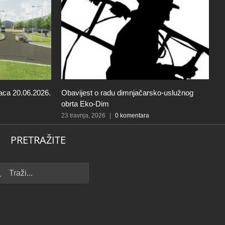
aca 20.06.2026.
Obavijest o radu dimnjačarsko-uslužnog
O
obrta Eko-Dim
d
u
23 travnja, 2026
|
0 komentara
21
PRETRAŽITE
...