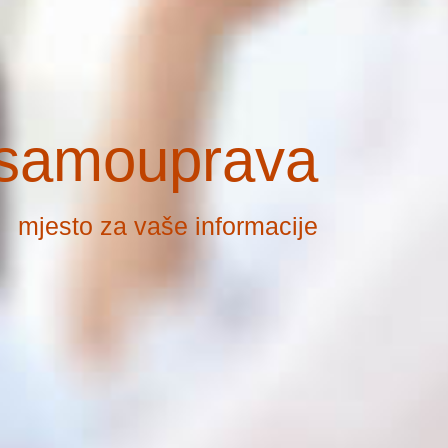
 samouprava
mjesto za vaše informacije