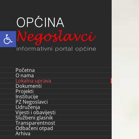
Skip
to
content
Open toolbar
Početna
O nama
Lokalna uprava
Dokumenti
Projekti
Institucije
PZ Negoslavci
Udruženja
Vijesti i obavijesti
Službeni glasnik
Transparentnost
Odbačeni otpad
Arhiva