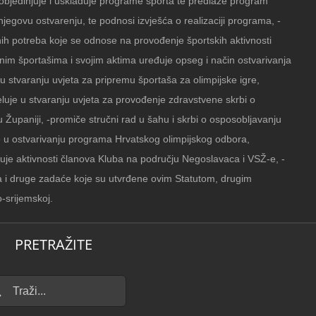
bjedinjuje i usklađuje programe športa te predlaže program
jegovu ostvarenju, te podnosi izvješća o realizaciji programa, -
ih potreba koje se odnose na provođenje športskih aktivnosti
anim športašima i svojim aktima uređuje opseg i način ostvarivanja
 u stvaranju uvjeta za pripremu športaša za olimpijske igre,
luje u stvaranju uvjeta za provođenje zdravstvene skrbi o
u Županiji, -promiče stručni rad u šahu i skrbi o osposobljavanju
je u ostvarivanju programa Hrvatskog olimpijskog odbora,
uje aktivnosti članova Kluba na području Negoslavaca i VSŽ-e, -
ja i druge zadaće koje su utvrđene ovim Statutom, drugim
-srijemskoj.
PRETRAŽITE
...