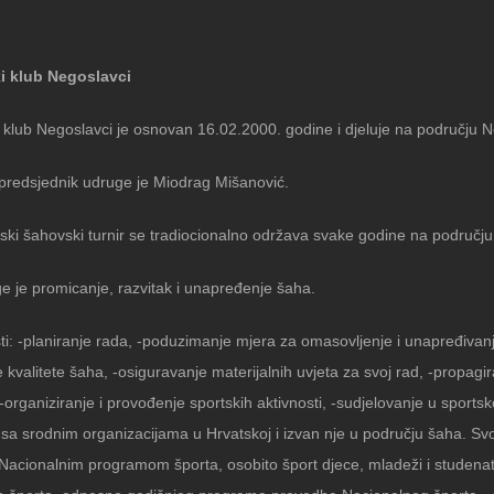
i klub Negoslavci
 klub Negoslavci je osnovan 16.02.2000. godine i djeluje na području 
 predsjednik udruge je Miodrag Mišanović.
ki šahovski turnir se tradiocionalno održava svake godine na području 
ge je promicanje, razvitak i unapređenje šaha.
sti: -planiranje rada, -poduzimanje mjera za omasovljenje i unapređiva
 kvalitete šaha, -osiguravanje materijalnih uvjeta za svoj rad, -propag
-organiziranje i provođenje sportskih aktivnosti, -sudjelovanje u sports
sa srodnim organizacijama u Hrvatskoj i izvan nje u području šaha. Svoj
Nacionalnim programom športa, osobito šport djece, mladeži i studenat