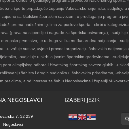
 športa, odnosno godišnjeg programa provedbe Nacionalnog športa, -o
treba u športu pripadajuće županije Vukovarsko-srijemske, sudjeluje u n
e, zajedno sa školskim športskim savezom, u predlaganju programa javn
ladeži prema nadležnim tijelima za poslove športa, -skrbi o kategorizir
prava (prava na stipendije i nagrade za športska ostvarenja), -sudjeluje
i europska prvenstva, te u druga velika međunarodna natjecanja, -sudje
a, -utvrđuje sustav, uvjete i provodi organizaciju šahovskih natjecanja 
djelatnika, -sudjeluje u skrbi o javnim športskim građevinama, -sudjelu
g para olimpijskog odbora i Hrvatskog športskog saveza gluhih, -usklađ
 zbližavanju šahista i drugih sudionika u šahovskim priredbama, -obavl
m pravilima, a od interesa za šah u Negoslavcima i županiji Vukovarsko
NA NEGOSLAVCI
IZABERI JEZIK
Traži
ovarska 7, 32 239
Negoslavci