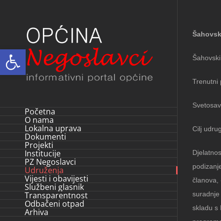
Skip
to
content
Šahovsk
Open toolbar
Šahovski
Trenutni
Svetosavs
Početna
O nama
Lokalna uprava
Cilj udru
Dokumenti
Projekti
Institucije
Djelatno
PZ Negoslavci
podizanje
Udruženja
Vijesti i obavijesti
članova, 
Službeni glasnik
Transparentnost
suradnje 
Odbačeni otpad
skladu s 
Arhiva