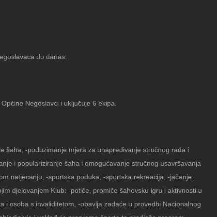
Negoslavaca do danas.
Općine Negoslavci i uključuje 6 ekipa.
nje šaha, -poduzimanje mjera za unapređivanje stručnog rada i
iranje i populariziranje šaha i omogućavanje stručnog usavršavanja
kom natjecanju, -sportska poduka, -sportska rekreacija, -jačanje
im djelovanjem Klub: -potiče, promiče šahovsku igru i aktivnosti u
a i osoba s invaliditetom, -obavlja zadaće u provedbi Nacionalnog