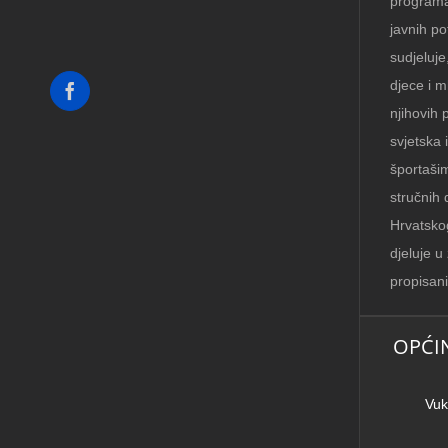
programa
javnih po
sudjeluj
djece i m
Facebook
njihovih 
svjetska 
športašim
stručnih 
Hrvatsko
djeluje u
propisani
OPĆI
Vuk