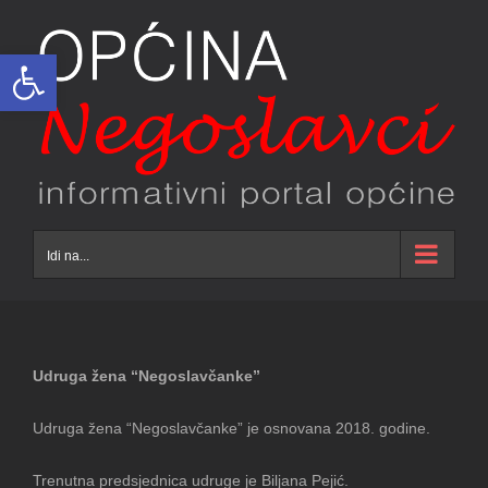
Skip
to
Open toolbar
content
Idi na...
Udruga žena “Negoslavčanke”
Udruga žena “Negoslavčanke” je osnovana 2018. godine.
Trenutna predsjednica udruge je Biljana Pejić.