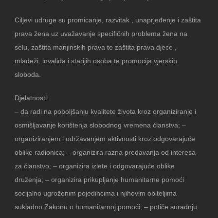
Ciljevi udruge su promicanje, razvitak , unaprjeđenje i zaštita
prava žena uz uvažavanje specifičnih problema žena na
selu, zaštita manjinskih prava te zaštita prava djece ,
mladeži, invalida i starijih osoba te promocija vjerskih
sloboda.
Djelatnosti:
– da radi na poboljšanju kvalitete života kroz organiziranje i
osmišljavanje korištenja slobodnog vremena članstva; –
organiziranjem i održavanjem aktivnosti kroz odgovarajuće
oblike radionica; – organizira razna predavanja od interesa
za članstvo; – organizira izlete i odgovarajuće oblike
druženja; – organizira prikupljanje humanitarne pomoći
socijalno ugroženim pojedincima i njihovim obiteljima
sukladno Zakonu o humanitarnoj pomoći; – potiče suradnju