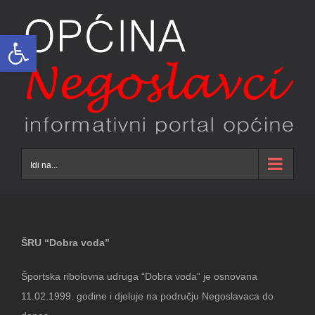
Skip
to
Open toolbar
content
Idi na...
ŠRU “Dobra voda”
Športska ribolovna udruga “Dobra voda” je osnovana
11.02.1999. godine i djeluje na području Negoslavaca do