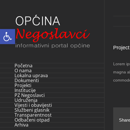
Skip
to
content
Open toolbar
Project
Lorem ips
Početna
O nama
magna ali
Lokalna uprava
Dokumenti
commodo
Projekti
Institucije
PZ Negoslavci
Udruženja
Vijesti i obavijesti
Službeni glasnik
Transparentnost
Odbačeni otpad
Share
Arhiva