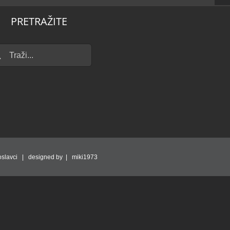
PRETRAŽITE
...
slavci | designed by | miki1973