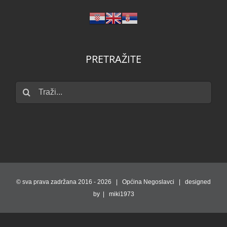
PRETRAŽITE
Traži...
© sva prava zadržana 2016 -
2026 | Općina Negoslavci | designed
by | miki1973