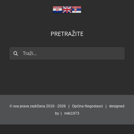
PRETRAŽITE
Traži...
© sva prava zadržana 2016 -
2026 | Općina Negoslavci | designed
by | miki1973