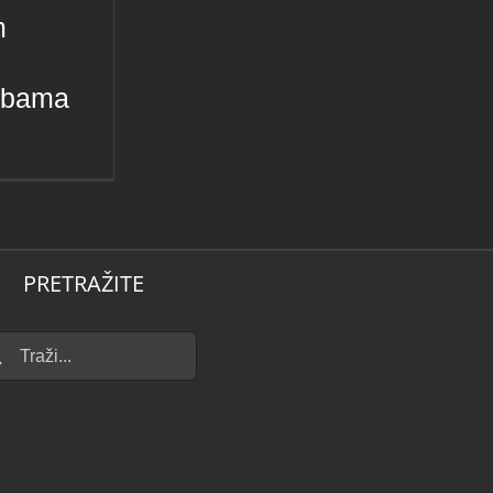
m
obama
PRETRAŽITE
...