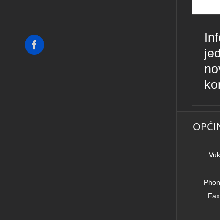
Inf
Facebook
je
no
ko
OPĆI
Vuk
Phon
Fax