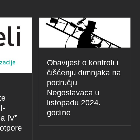
Obavijest o kontroli i
čišćenju dimnjaka na
području
Negoslavaca u
ke
listopadu 2024.
i-
godine
a IV”
potpore