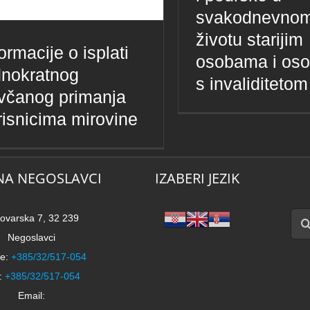
svakodnevno
životu starijim
ormacije o isplati
osobama i os
dnokratnog
s invaliditetom
včanog primanja
risnicima mirovine
NA NEGOSLAVCI
IZABERI JEZIK
Traži
ovarska 7, 32 239
Negoslavci
e:
+385/32/517-054
:
+385/32/517-054
Email: