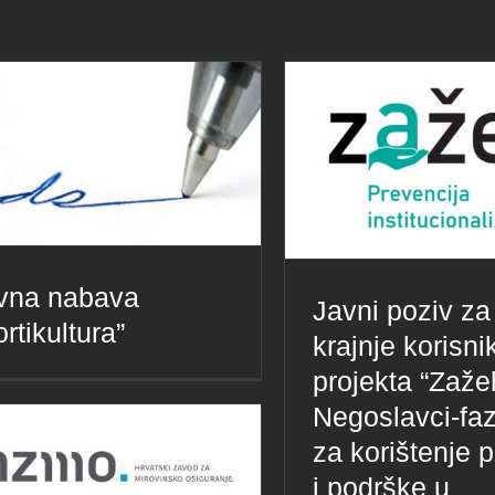
vna nabava
Javni poziv za
rtikultura”
krajnje korisni
projekta “Zažel
Negoslavci-faz
za korištenje 
i podrške u