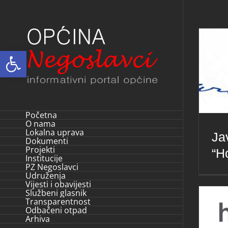
Skip
to
content
Open toolbar
Početna
O nama
Lokalna uprava
Ja
Dokumenti
Projekti
“Ho
Institucije
PZ Negoslavci
Udruženja
Vijesti i obavijesti
Službeni glasnik
Transparentnost
Odbačeni otpad
Arhiva