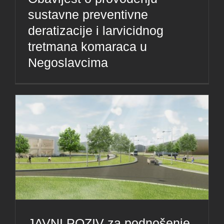
sustavne preventivne
deratizacije i larvicidnog
tretmana komaraca u
Negoslavcima
JAVNI POZIV za podnošenje