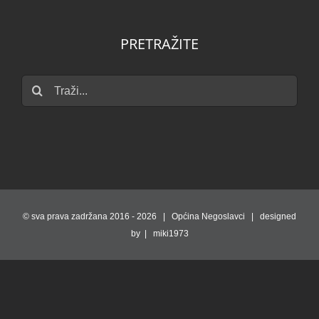
PRETRAŽITE
Traži...
© sva prava zadržana 2016 -
2026 | Općina Negoslavci | designed
by | miki1973