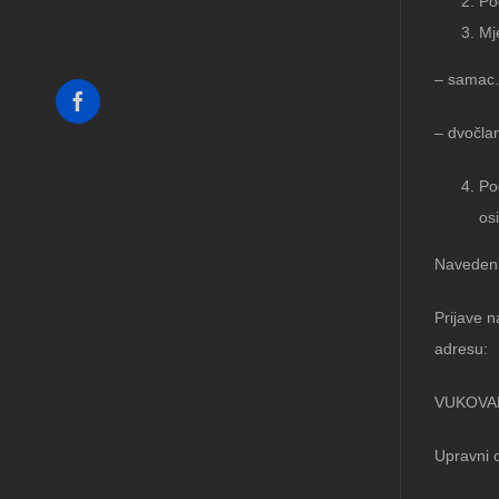
Po
Mj
– sam
Facebook
– dvoč
Po
os
Navedeni
Prijave 
adresu:
VUKOVA
Upravni o