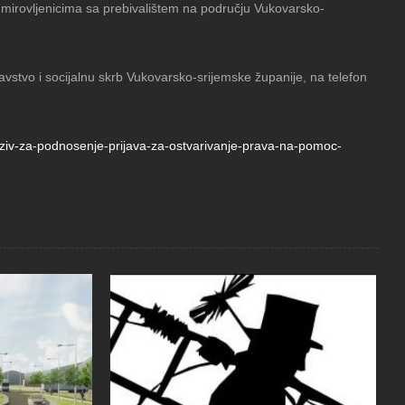
umirovljenicima sa prebivalištem na području Vukovarsko-
vstvo i socijalnu skrb Vukovarsko-srijemske županije, na telefon
-poziv-za-podnosenje-prijava-za-ostvarivanje-prava-na-pomoc-