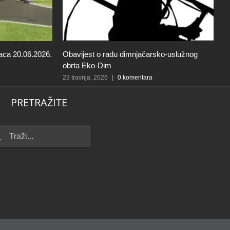
aca 20.06.2026.
Obavijest o radu dimnjačarsko-uslužnog
O
obrta Eko-Dim
d
u
23 travnja, 2026
|
0 komentara
21
PRETRAŽITE
...