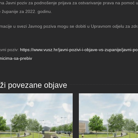
e na Javni poziv za podnošenje prijava za ostvarivanje prava na pomoć 
e županije za 2022. godinu.
macije u svezi Javnog poziva mogu se dobiti u Upravnom odjelu za zdra
avni poziv:
https://www.vusz.hr/javni-pozivi-i-objave-vs-zupanije/javni
enicima-sa-prebiv
aži povezane objave