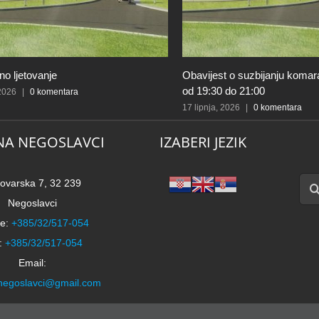
o ljetovanje
Obavijest o suzbijanju komar
od 19:30 do 21:00
 2026
|
0 komentara
17 lipnja, 2026
|
0 komentara
NA NEGOSLAVCI
IZABERI JEZIK
Traži
ovarska 7, 32 239
Negoslavci
e:
+385/32/517-054
:
+385/32/517-054
Email:
negoslavci@gmail.com