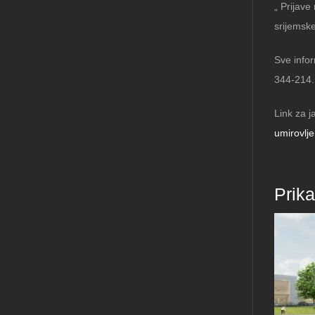
„ Prijav
srijemsk
Sve infor
344-214.
Link za j
umirovlj
Prik