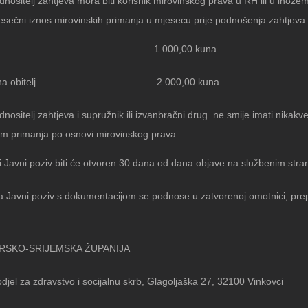
dnositelj zahtjeva mora biti korisnik mirovinskog prava u RH ili u inoze
esečni iznos mirovinskih primanja u mjesecu prije podnošenja zahtjeva 
ac………………………………………… 1.000,00 kuna
lana obitelj ……………………………… 2.000,00 kuna
dnositelj zahtjeva i supružnik ili izvanbračni drug ne smije imati nikakve
im primanja po osnovi mirovinskog prava.
 Javni poziv biti će otvoren 30 dana od dana objave na službenim str
na Javni poziv s dokumentacijom se podnose u zatvorenoj omotnici, pre
RSKO-SRIJEMSKA ŽUPANIJA
djel za zdravstvo i socijalnu skrb, Glagoljaška 27, 32100 Vinkovci