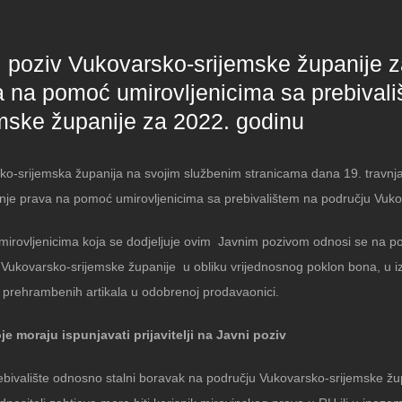
 poziv Vukovarsko-srijemske županije z
a na pomoć umirovljenicima sa prebival
emske županije za 2022. godinu
ko-srijemska županija na svojim službenim stranicama dana 19. travnja 
anje prava na pomoć umirovljenicima sa prebivalištem na području Vuko
irovljenicima koja se dodjeljuje ovim Javnim pozivom odnosi se na p
 Vukovarsko-srijemske županije
u obliku vrijednosnog poklon bona, u 
 prehrambenih artikala u odobrenoj prodavaonici.
oje moraju ispunjavati prijavitelji na Javni poziv
ebivalište odnosno stalni boravak na području Vukovarsko-srijemske žup