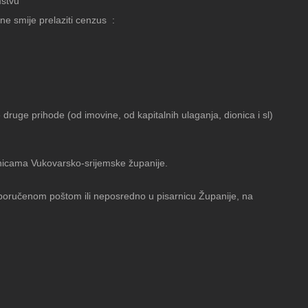
mstvu
ne smije prelaziti cenzus :
 druge prihode (od imovine, od kapitalnih ulaganja, dionica i sl)
anicama Vukovarsko-srijemske županije.
poručenom poštom ili neposredno u pisarnicu Županije, na