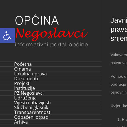
Skip
to
Javni
content
prav
Open toolbar
srij
Vukovars
ostvariv
Početna
O nama
Lokalna uprava
Pomoć um
Dokumenti
Projekti
području
Institucije
PZ Negoslavci
osnovnih
Udruženja
Vijesti i obavijesti
Uvjeti k
Službeni glasnik
Transparentnost
Odbačeni otpad
Pr
Arhiva