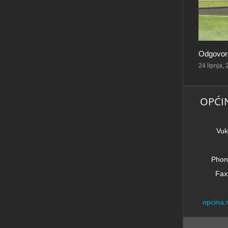
Odgovorn
24 lipnja,
OPĆI
Vuk
Phon
Fax
opcina.