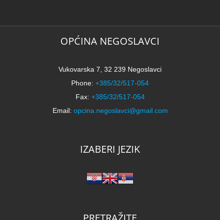
k
N
2
k
OPĆINA NEGOSLAVCI
Vukovarska 7, 32 239 Negoslavci
Phone:
+385/32/517-054
Fax:
+385/32/517-054
Email:
opcina.negoslavci@gmail.com
IZABERI JEZIK
PRETRAŽITE