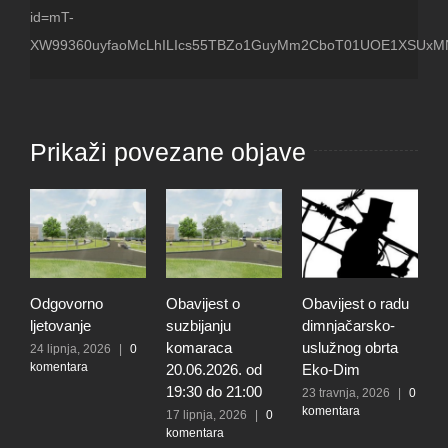
id=mT-
XW99360uyfaoMcLhILIcs55TBZo1GuyMm2CboT01UOE1XSUxM
Prikaži povezane objave
Odgovorno
Obavijest o
Obavijest o radu
O
ljetovanje
suzbijanju
dimnjačarsko-
p
komaraca
uslužnog obrta
s
24 lipnja, 2026
|
0
komentara
20.06.2026. od
Eko-Dim
p
19:30 do 21:00
d
23 travnja, 2026
|
0
komentara
l
17 lipnja, 2026
|
0
komentara
t