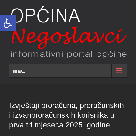
Skip
to
Open toolbar
content
Idi na...
Izvještaji proračuna, proračunskih
i izvanproračunskih korisnika u
prva tri mjeseca 2025. godine