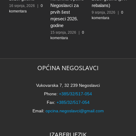
Negoslavci za
rebalans)
16 srpnja, 2026
|
0
2
komentara
k
prvih šest
9 srpnja, 2026
|
0
komentara
mjeseci 2026.
godine
15 srpnja, 2026
|
0
komentara
OPĆINA NEGOSLAVCI
Vukovarska 7, 32 239 Negoslavci
Phone:
+385/32/517-054
Fax:
+385/32/517-054
Email:
opcina.negoslavci@gmail.com
IZABERI JEZIK