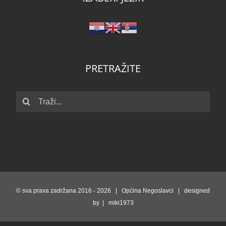
PRETRAŽITE
Traži...
© sva prava zadržana 2016 -
2026 | Općina Negoslavci | designed
by | miki1973