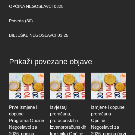
OPĆINA NEGOSLAVCI 0325
Potvrda (30)
BILJEŠKE NEGOSLAVCI 03 25
Prikaži povezane objave
Prve izmjene i
Izvještaji
Izmjene i dopune
I
dopune
proračuna,
proračuna
i
Programa Općine
proračunskih i
Općine
p
Negoslavci za
izvanproračunskih
Negoslavci za
N
2026. godinu
korisnika Općine
2026. godinu (prvi
2