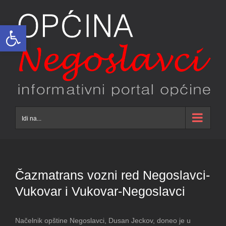
Skip
to
Open toolbar
content
Idi na...
Čazmatrans vozni red Negoslavci-
Vukovar i Vukovar-Negoslavci
Načelnik opštine Negoslavci, Dusan Jeckov, doneo je u