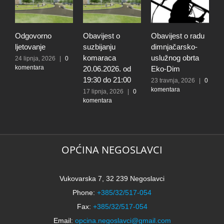
Odgovorno
Obavijest o
Obavijest o radu
O
ljetovanje
suzbijanju
dimnjačarsko-
p
komaraca
uslužnog obrta
s
24 lipnja, 2026
|
0
komentara
20.06.2026. od
Eko-Dim
p
19:30 do 21:00
d
23 travnja, 2026
|
0
komentara
l
17 lipnja, 2026
|
0
komentara
t
k
N
2
k
OPĆINA NEGOSLAVCI
Vukovarska 7, 32 239 Negoslavci
Phone:
+385/32/517-054
Fax:
+385/32/517-054
Email:
opcina.negoslavci@gmail.com