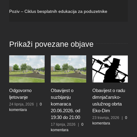
Poziv – Ciklus besplatnih edukacija za poduzetnike
Prikaži povezane objave
Odgovorno
Obavijest o
Obavijest o radu
O
ljetovanje
suzbijanju
dimnjačarsko-
p
komaraca
uslužnog obrta
s
24 lipnja, 2026
|
0
komentara
20.06.2026. od
Eko-Dim
p
19:30 do 21:00
d
23 travnja, 2026
|
0
komentara
l
17 lipnja, 2026
|
0
komentara
t