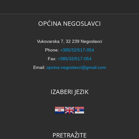
k
N
2
k
OPĆINA NEGOSLAVCI
Vukovarska 7, 32 239 Negoslavci
Phone:
+385/32/517-054
Fax:
+385/32/517-054
Email:
opcina.negoslavci@gmail.com
IZABERI JEZIK
PRETRAŽITE