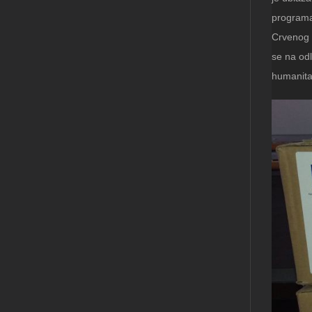
programa 
Crvenog 
se na odl
humanita