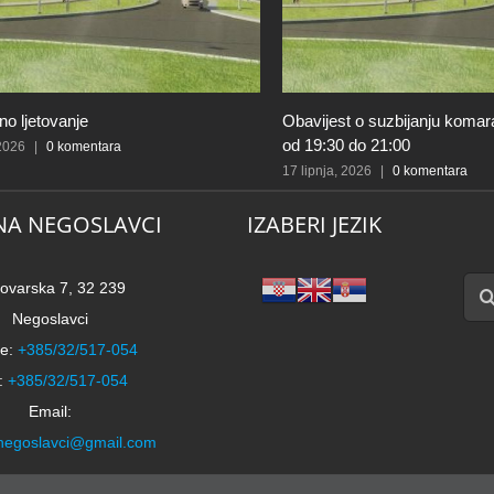
t o suzbijanju komaraca 20.06.2026.
Obavijest o radu dimnjačars
 do 21:00
obrta Eko-Dim
 2026
|
0 komentara
23 travnja, 2026
|
0 komentara
NA NEGOSLAVCI
IZABERI JEZIK
Traži
ovarska 7, 32 239
Negoslavci
e:
+385/32/517-054
:
+385/32/517-054
Email:
negoslavci@gmail.com