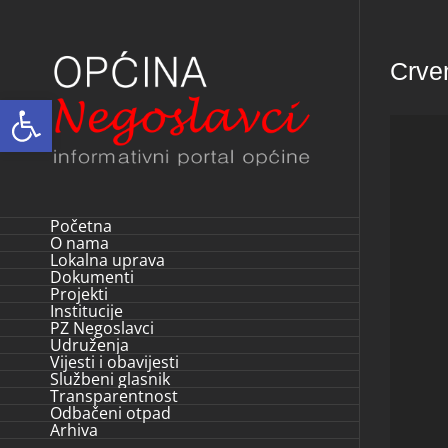
Skip
to
Crven
content
Open toolbar
Početna
O nama
Lokalna uprava
Dokumenti
Projekti
Institucije
PZ Negoslavci
Udruženja
Vijesti i obavijesti
Službeni glasnik
Transparentnost
Odbačeni otpad
Arhiva