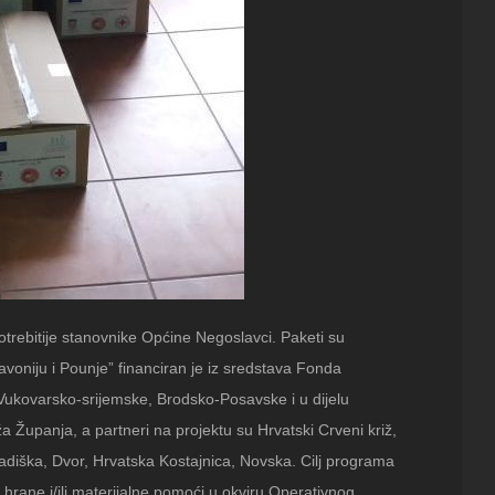
otrebitije stanovnike Općine Negoslavci. Paketi su
voniju i Pounje” financiran je iz sredstava Fonda
(Vukovarsko-srijemske, Brodsko-Posavske i u dijelu
 Županja, a partneri na projektu su Hrvatski Crveni križ,
adiška, Dvor, Hrvatska Kostajnica, Novska. Cilj programa
rane i/ili materijalne pomoći u okviru Operativnog