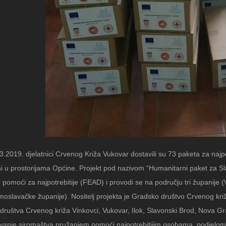
.2019. djelatnici Crvenog Križa Vukovar dostavili su 73 paketa za najp
ni u prostorijama Općine. Projekt pod nazivom “Humanitarni paket za Sla
pomoći za najpotrebitije (FEAD) i provodi se na području tri županije 
oslavačke županije). Nositelj projekta je Gradsko društvo Crvenog križa
ruštva Crvenog križa Vinkovci, Vukovar, Ilok, Slavonski Brod, Nova Gr
avanje siromaštva pružanjem pomoći najpotrebitijim osobama, podjelom h