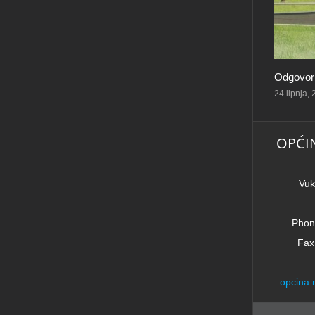
Obavijes
od 19:30
17 lipnja,
OPĆI
Vuk
Phon
Fax
opcina.