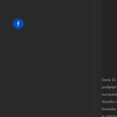
Facebook
Dana 11.3
podijelje
europske 
Sisačko-m
Gradska d
je ublaž