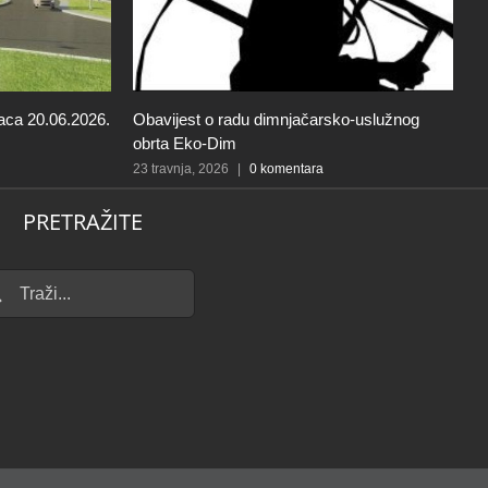
ko-uslužnog
Obavijest o provođenju sustavne preventivne
J
deratizacije i larvicidnog tretmana komaraca
o
u Negoslavcima
k
V
21 travnja, 2026
|
0 komentara
g
PRETRAŽITE
20
...