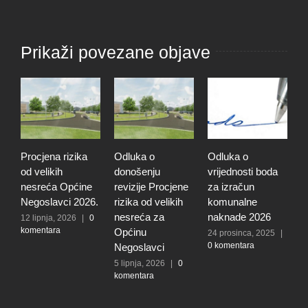
Prikaži povezane objave
Procjena rizika
Odluka o
Odluka o
O
od velikih
donošenju
vrijednosti boda
i
nesreća Općine
revizije Procjene
za izračun
P
Negoslavci 2026.
rizika od velikih
komunalne
u
nesreća za
naknade 2026
N
12 lipnja, 2026
|
0
komentara
Općinu
24 prosinca, 2025
|
1
0 komentara
|
Negoslavci
5 lipnja, 2026
|
0
komentara