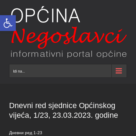
Skip
to
Open toolbar
content
Idi na...
Dnevni red sjednice Općinskog
vijeća, 1/23, 23.03.2023. godine
Дневни ред 1-23