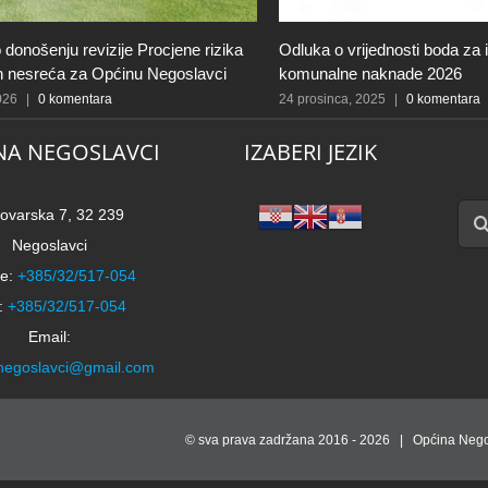
 donošenju revizije Procjene rizika
Odluka o vrijednosti boda za 
ih nesreća za Općinu Negoslavci
komunalne naknade 2026
2026
|
0 komentara
24 prosinca, 2025
|
0 komentara
NA NEGOSLAVCI
IZABERI JEZIK
Traži
ovarska 7, 32 239
Negoslavci
e:
+385/32/517-054
:
+385/32/517-054
Email:
negoslavci@gmail.com
© sva prava zadržana 2016 -
2026 | Općina Nego