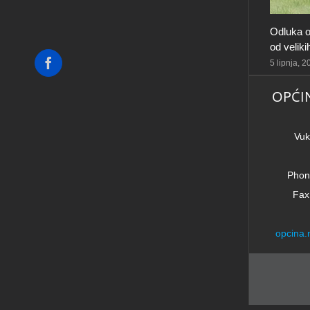
Odluka o
od velik
Facebook
5 lipnja, 
OPĆI
Vuk
Phon
Fax
opcina.