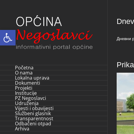
Skip
to
Dnevn
content
Open toolbar
Дневни р
Prik
Početna
O nama
Lokalna uprava
Dokumenti
Projekti
Institucije
PZ Negoslavci
Udruženja
Vijesti i obavijesti
Službeni glasnik
Transparentnost
Odbačeni otpad
Arhiva