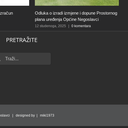
izračun
Odluka o izradi izmjene i dopune Prostornog
I
plana uređenja Općine Negoslavci
k
p
12 studenoga, 2025
|
0 komentara
p
PRETRAŽITE
12
...
slavci | designed by | miki1973