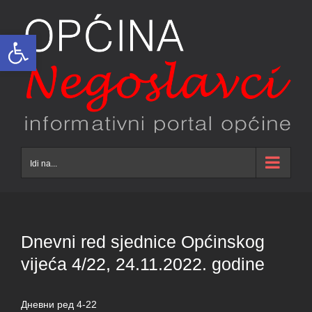
Skip
to
Open toolbar
content
Idi na...
Dnevni red sjednice Općinskog
vijeća 4/22, 24.11.2022. godine
Дневни ред 4-22