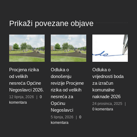
Prikaži povezane objave
Procjena rizika
Odluka o
Odluka o
O
od velikih
donošenju
vrijednosti boda
i
nesreća Općine
revizije Procjene
za izračun
P
Negoslavci 2026.
rizika od velikih
komunalne
u
nesreća za
naknade 2026
N
12 lipnja, 2026
|
0
komentara
Općinu
24 prosinca, 2025
|
1
0 komentara
|
Negoslavci
5 lipnja, 2026
|
0
komentara