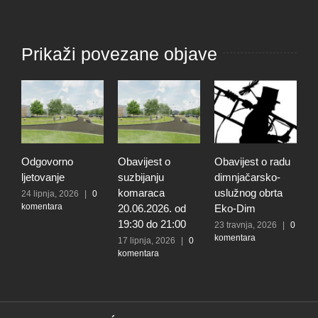
Prikaži povezane objave
Odgovorno
Obavijest o
Obavijest o radu
O
ljetovanje
suzbijanju
dimnjačarsko-
p
komaraca
uslužnog obrta
s
24 lipnja, 2026
|
0
komentara
20.06.2026. od
Eko-Dim
p
19:30 do 21:00
d
23 travnja, 2026
|
0
komentara
l
17 lipnja, 2026
|
0
komentara
t
k
N
2
k