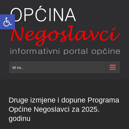
Skip
to
Open toolbar
content
Idi na...
Druge izmjene i dopune Programa
Općine Negoslavci za 2025.
godinu