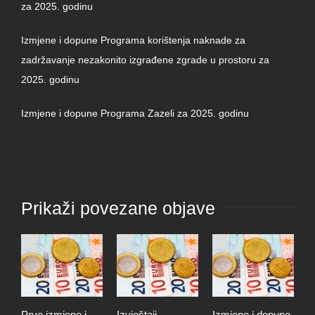
za 2025. godinu
Izmjene i dopune Programa korištenja naknade za
zadržavanje nezakonito izgrađene zgrade u prostoru za
2025. godinu
Izmjene i dopune Programa Zazeli za 2025. godinu
Prikaži povezane objave
Prve izmjene i
Izvještaji
Izmjene i dopune
I