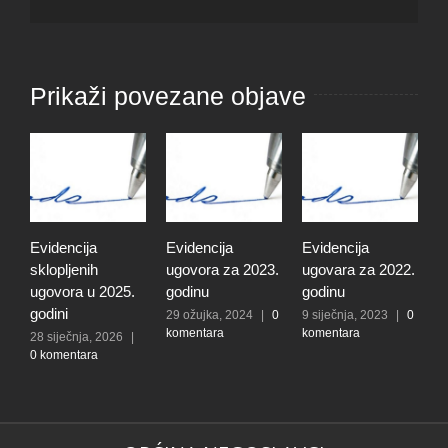
Prikaži povezane objave
Evidencija
Evidencija
Evidencija
E
sklopljenih
ugovora za 2023.
ugovara za 2022.
u
ugovora u 2025.
godinu
godinu
g
godini
29 ožujka, 2024
|
0
9 siječnja, 2023
|
0
1
komentara
komentara
0
28 siječnja, 2026
|
0 komentara