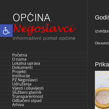
Skip
to
Godiš
content
Open toolbar
IZVRŠEN
Obrazlož
Početna
O nama
Lokalna uprava
Prik
Dokumenti
Projekti
Institucije
PZ Negoslavci
Udruženja
Vijesti i obavijesti
Službeni glasnik
Transparentnost
Odbačeni otpad
Arhiva