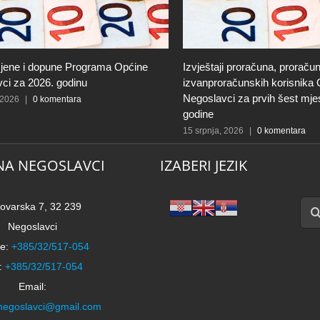
jene i dopune Programa Općine
Izvještaji proračuna, proračun
ci za 2026. godinu
izvanproračunskih korisnika
Negoslavci za prvih šest mje
 2026
|
0 komentara
godine
15 srpnja, 2026
|
0 komentara
NA NEGOSLAVCI
IZABERI JEZIK
Traži
ovarska 7, 32 239
Negoslavci
e:
+385/32/517-054
:
+385/32/517-054
Email:
negoslavci@gmail.com