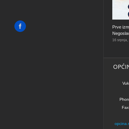
Facebook
Prve izm
Negoslav
16 srpnja,
OPĆI
Vuk
Phon
Fax
opcina.