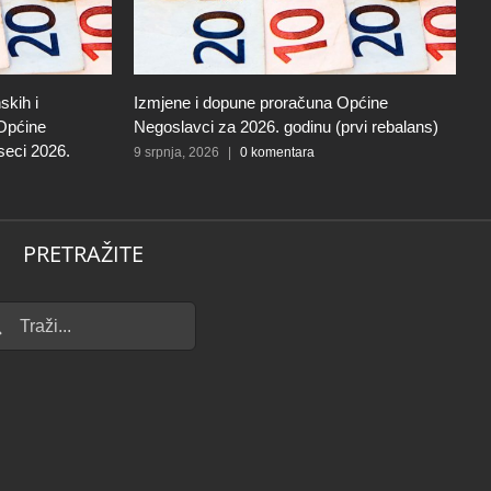
skih i
Izmjene i dopune proračuna Općine
I
 Općine
Negoslavci za 2026. godinu (prvi rebalans)
N
seci 2026.
9 srpnja, 2026
|
0 komentara
27
PRETRAŽITE
...