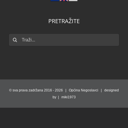
PRETRAŽITE
Traži...
© sva prava zadržana 2016 -
2026 | Općina Negoslavci | designed
by | miki1973