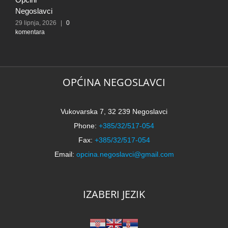
Negoslavci
5
k
29 lipnja, 2026
|
0
komentara
OPĆINA NEGOSLAVCI
Vukovarska 7, 32 239 Negoslavci
Phone:
+385/32/517-054
Fax:
+385/32/517-054
Email:
opcina.negoslavci@gmail.com
IZABERI JEZIK