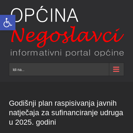
Skip
to
Open toolbar
content
Idi na...
Godišnji plan raspisivanja javnih
natječaja za sufinanciranje udruga
u 2025. godini