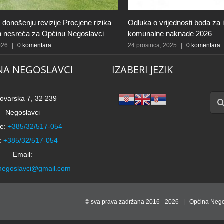
 donošenju revizije Procjene rizika
Odluka o vrijednosti boda za 
ih nesreća za Općinu Negoslavci
komunalne naknade 2026
2026
|
0 komentara
24 prosinca, 2025
|
0 komentara
NA NEGOSLAVCI
IZABERI JEZIK
Traži
ovarska 7, 32 239
Negoslavci
e:
+385/32/517-054
:
+385/32/517-054
Email:
negoslavci@gmail.com
© sva prava zadržana 2016 -
2026 | Općina Nego