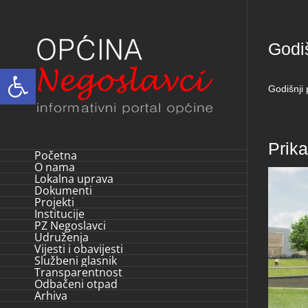
Skip
to
Godi
content
Open toolbar
Godišnji
Prik
Početna
O nama
Lokalna uprava
Dokumenti
Projekti
Institucije
PZ Negoslavci
Udruženja
Vijesti i obavijesti
Službeni glasnik
Transparentnost
Odbačeni otpad
Arhiva