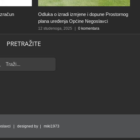
izračun
Odluka o izradi izmjene i dopune Prostornog
I
plana uređenja Općine Negoslavci
k
p
12 studenoga, 2025
|
0 komentara
p
PRETRAŽITE
12
...
slavci | designed by | miki1973