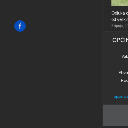
Odluka o
od velik
Facebook
5 lipnja, 
OPĆI
Vuk
Phon
Fax
opcina.