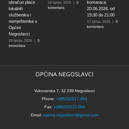
obračun plaće
komaraca
u
24 lipnja, 2026
|
0
komentara
lokalnih
20.06.2026. od
E
službenika i
19:30 do 21:00
2
k
namještenika u
17 lipnja, 2026
|
0
komentara
Općini
Negoslavci
29 lipnja, 2026
|
0
komentara
OPĆINA NEGOSLAVCI
Vukovarska 7, 32 239 Negoslavci
Phone:
+385/32/517-054
Fax:
+385/32/517-054
Email:
opcina.negoslavci@gmail.com