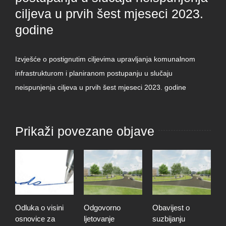
ciljeva u prvih šest mjeseci 2023.
godine
Izvješće o postignutim ciljevima upravljanja komunalnom
infrastrukturom i planiranom postupanju u slučaju
neispunjenja ciljeva u prvih šest mjeseci 2023. godine
Prikaži povezane objave
Odluka o visini
Odgovorno
Obavijest o
O
osnovice za
ljetovanje
suzbijanju
d