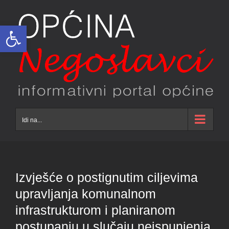
Skip
to
Open toolbar
content
Idi na...
Izvješće o postignutim ciljevima
upravljanja komunalnom
infrastrukturom i planiranom
postupanju u slučaju neispunjenja