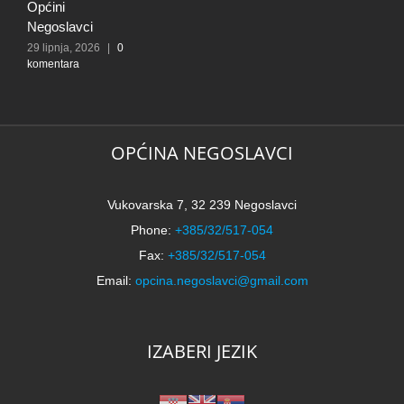
Općini
N
Negoslavci
5
k
29 lipnja, 2026
|
0
komentara
OPĆINA NEGOSLAVCI
Vukovarska 7, 32 239 Negoslavci
Phone:
+385/32/517-054
Fax:
+385/32/517-054
Email:
opcina.negoslavci@gmail.com
IZABERI JEZIK