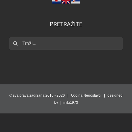
PRETRAŽITE
Traži...
© sva prava zadržana 2016 -
2026 | Općina Negoslavci | designed
by | miki1973