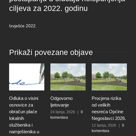
ciljeva za 2022. godinu
Izvješće 2022.
Prikaži povezane objave
Odluka o visini
Odgovorno
Procjena rizika
O
osnovice za
ljetovanje
od velikih
d
obračun plaće
nesreća Općine
r
24 lipnja, 2026
|
0
komentara
lokalnih
Negoslavci 2026.
r
službenika i
n
12 lipnja, 2026
|
0
komentara
namještenika u
O