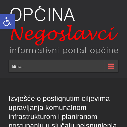
Skip
to
Open toolbar
content
Idi na...
Izvješće o postignutim ciljevima
upravljanja komunalnom
infrastrukturom i planiranom
postupanju u slučaju neispunjenja