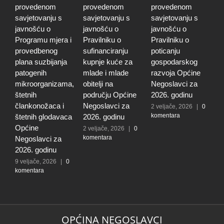
provedenom
provedenom
provedenom
j
savjetovanju s
savjetovanju s
savjetovanju s
0
javnošću o
javnošću o
javnošću o
g
Programu mjera i
Pravilniku o
Pravilniku o
m
provedbenog
sufinanciranju
poticanju
p
plana suzbijanja
kupnje kuće za
gospodarskog
m
patogenih
mlade i mlade
razvoja Općine
š
mikroorganizama,
obitelji na
Negoslavci za
č
štetnih
području Općine
2026. godinu
š
člankonožaca i
Negoslavci za
z
2 veljače, 2026
|
0
komentara
štetnih glodavaca
2026. godinu
9
k
Općine
2 veljače, 2026
|
0
komentara
Negoslavci za
2026. godinu
9 veljače, 2026
|
0
komentara
OPĆINA NEGOSLAVCI