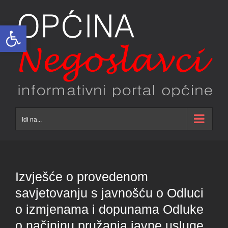
Skip
to
Open toolbar
content
Idi na...
Izvješće o provedenom
savjetovanju s javnošću o Odluci
o izmjenama i dopunama Odluke
o načininu pružanja javne usluge