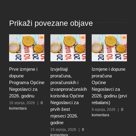
Prikaži povezane objave
Prve izmjene i
Izvještaji
Izmjene i dopune
O
dopune
proračuna,
proračuna
o
Programa Općine
proračunskih i
Općine
o
Negoslavci za
izvanproračunskih
Negoslavci za
l
2026. godinu
korisnika Općine
2026. godinu (prvi
s
Negoslavci za
rebalans)
n
16 srpnja, 2026
|
0
komentara
prvih šest
O
9 srpnja, 2026
|
0
komentara
mjeseci 2026.
N
godine
2
k
15 srpnja, 2026
|
0
komentara