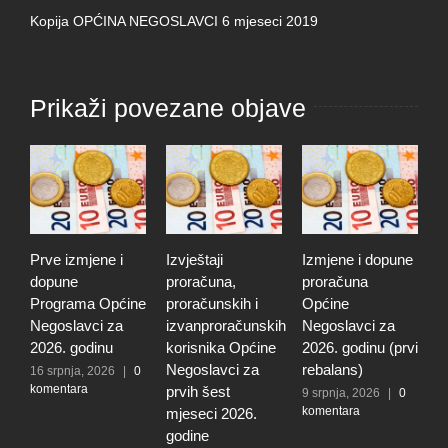
Kopija OPĆINA NEGOSLAVCI 6 mjeseci 2019
Prikaži povezane objave
Prve izmjene i
Izvještaji
Izmjene i dopune
I
dopune
proračuna,
proračuna
i
Programa Općine
proračunskih i
Općine
p
Negoslavci za
izvanproračunskih
Negoslavci za
N
2026. godinu
korisnika Općine
2026. godinu (prvi
2
Negoslavci za
rebalans)
16 srpnja, 2026
|
0
2
komentara
k
prvih šest
9 srpnja, 2026
|
0
komentara
mjeseci 2026.
godine