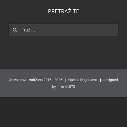
PRETRAŽITE
Traži...
© sva prava zadržana 2016 -
2026 | Općina Negoslavci | designed
by | miki1973