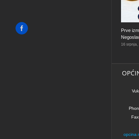
Facebook
Prve izm
Negoslav
16 srpnja,
OPĆI
Vuk
Phon
Fax
opcina.