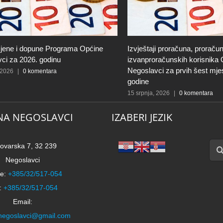
jene i dopune Programa Općine
Izvještaji proračuna, proračun
ci za 2026. godinu
izvanproračunskih korisnika
Negoslavci za prvih šest mje
 2026
|
0 komentara
godine
15 srpnja, 2026
|
0 komentara
NA NEGOSLAVCI
IZABERI JEZIK
Traži
ovarska 7, 32 239
Negoslavci
e:
+385/32/517-054
:
+385/32/517-054
Email:
negoslavci@gmail.com