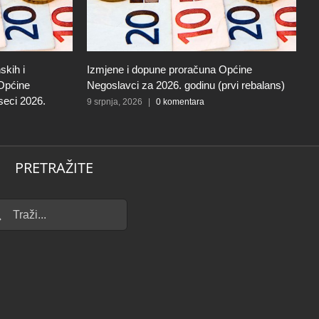
skih i
Izmjene i dopune proračuna Općine
I
 Općine
Negoslavci za 2026. godinu (prvi rebalans)
N
seci 2026.
9 srpnja, 2026
|
0 komentara
27
PRETRAŽITE
...