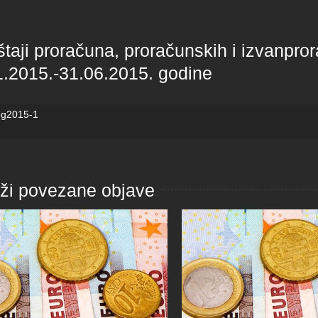
štaji proračuna, proračunskih i izvanpro
1.2015.-31.06.2015. godine
eg2015-1
aži povezane objave