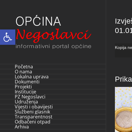
Skip
to
Izvje
content
01.0
Open toolbar
Kopija n
Početna
O nama
Lokalna uprava
Prik
Dokumenti
Projekti
Institucije
PZ Negoslavci
Udruženja
Vijesti i obavijesti
Službeni glasnik
Transparentnost
Odbačeni otpad
Arhiva