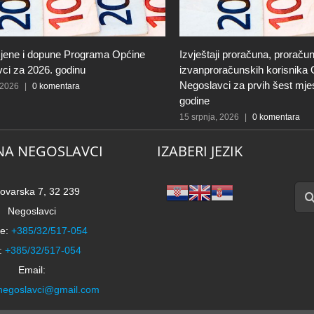
jene i dopune Programa Općine
Izvještaji proračuna, proračun
ci za 2026. godinu
izvanproračunskih korisnika
Negoslavci za prvih šest mje
 2026
|
0 komentara
godine
15 srpnja, 2026
|
0 komentara
NA NEGOSLAVCI
IZABERI JEZIK
Traži
ovarska 7, 32 239
Negoslavci
e:
+385/32/517-054
:
+385/32/517-054
Email:
negoslavci@gmail.com