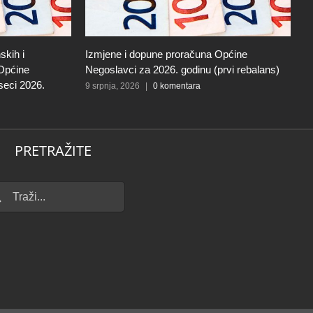
skih i
Izmjene i dopune proračuna Općine
I
 Općine
Negoslavci za 2026. godinu (prvi rebalans)
N
seci 2026.
9 srpnja, 2026
|
0 komentara
27
PRETRAŽITE
...