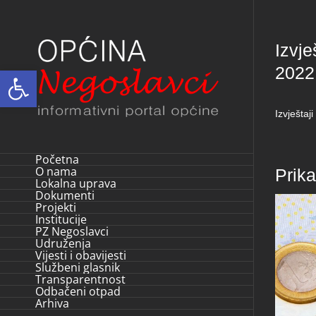
Skip
to
Izvje
content
2022
Open toolbar
Izvještaj
Početna
O nama
Prik
Lokalna uprava
Dokumenti
Projekti
Institucije
PZ Negoslavci
Udruženja
Vijesti i obavijesti
Službeni glasnik
Transparentnost
Odbačeni otpad
Arhiva