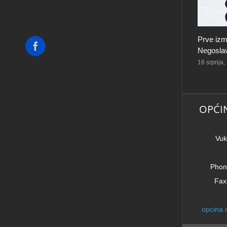
Prve izm
Facebook
Negoslav
16 srpnja,
OPĆI
Vuk
Phon
Fax
opcina.