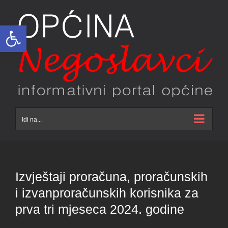
Skip
to
Open toolbar
content
Idi na...
Izvještaji proračuna, proračunskih
i izvanproračunskih korisnika za
prva tri mjeseca 2024. godine