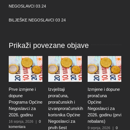
NEGOSLAVCI 03.24
BILJEŠKE NEGOSLAVCI 03 24
Prikaži povezane objave
Prve izmjene i
Izvještaji
Izmjene i dopune
I
dopune
proračuna,
proračuna
i
Programa Općine
proračunskih i
Općine
p
Negoslavci za
izvanproračunskih
Negoslavci za
N
2026. godinu
korisnika Općine
2026. godinu (prvi
2
Negoslavci za
rebalans)
16 srpnja, 2026
|
0
2
komentara
k
prvih šest
9 srpnja, 2026
|
0