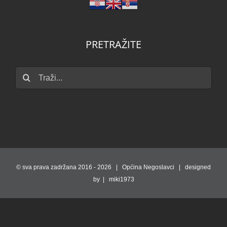
PRETRAŽITE
Traži...
© sva prava zadržana 2016 -
2026 | Općina Negoslavci | designed
by | miki1973