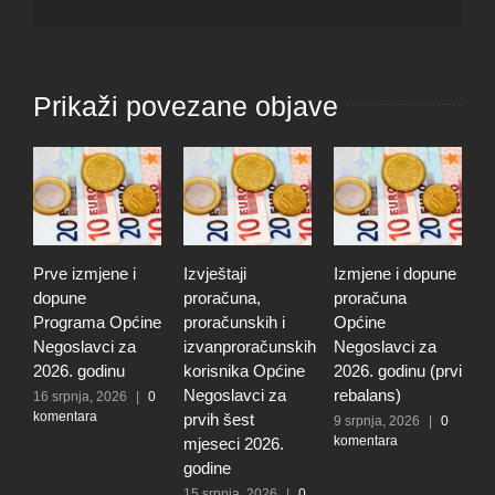
Prikaži povezane objave
Prve izmjene i
Izvještaji
Izmjene i dopune
P
dopune
proračuna,
proračuna
o
Programa Općine
proračunskih i
Općine
n
Negoslavci za
izvanproračunskih
Negoslavci za
N
2026. godinu
korisnika Općine
2026. godinu (prvi
1
k
Negoslavci za
rebalans)
16 srpnja, 2026
|
0
komentara
prvih šest
9 srpnja, 2026
|
0
komentara
mjeseci 2026.
godine
15 srpnja, 2026
|
0