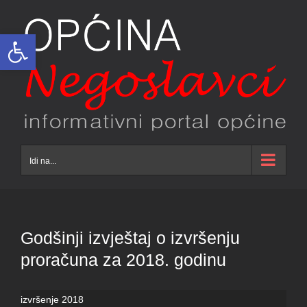
Skip
to
Open toolbar
content
Idi na...
Godšinji izvještaj o izvršenju
proračuna za 2018. godinu
izvršenje 2018