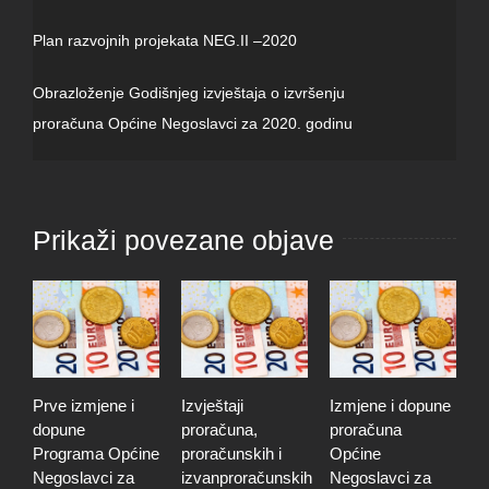
Plan razvojnih projekata NEG.II –2020
Obrazloženje Godišnjeg izvještaja o izvršenju
proračuna Općine Negoslavci za 2020. godinu
Prikaži povezane objave
Prve izmjene i
Izvještaji
Izmjene i dopune
I
dopune
proračuna,
proračuna
i
Programa Općine
proračunskih i
Općine
p
Negoslavci za
izvanproračunskih
Negoslavci za
N