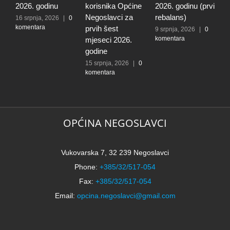
2026. godinu
korisnika Općine
2026. godinu (prvi
2
Negoslavci za
rebalans)
16 srpnja, 2026
|
0
2
komentara
k
prvih šest
9 srpnja, 2026
|
0
komentara
mjeseci 2026.
godine
15 srpnja, 2026
|
0
komentara
OPĆINA NEGOSLAVCI
Vukovarska 7, 32 239 Negoslavci
Phone:
+385/32/517-054
Fax:
+385/32/517-054
Email:
opcina.negoslavci@gmail.com