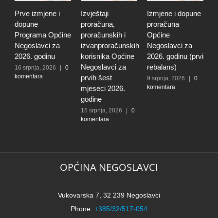
Prve izmjene i
Izvještaji
Izmjene i dopune
I
dopune
proračuna,
proračuna
i
Programa Općine
proračunskih i
Općine
p
Negoslavci za
izvanproračunskih
Negoslavci za
N
2026. godinu
korisnika Općine
2026. godinu (prvi
2
Negoslavci za
rebalans)
16 srpnja, 2026
|
0
2
komentara
k
prvih šest
9 srpnja, 2026
|
0
komentara
mjeseci 2026.
godine
15 srpnja, 2026
|
0
komentara
OPĆINA NEGOSLAVCI
Vukovarska 7, 32 239 Negoslavci
Phone:
+385/32/517-054