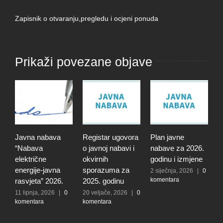
Zapisnik o otvaranju,pregledu i ocjeni ponuda
Prikaži povezane objave
Javna nabava
Registar ugovora
Plan javne
J
“Nabava
o javnoj nabavi i
nabave za 2026.
“
električne
okvirnih
godinu i izmjene
p
energije-javna
sporazuma za
V
2 siječnja, 2026
|
0
komentara
rasvjeta” 2026.
2025. godinu
u
11 lipnja, 2026
|
0
20 veljače, 2026
|
0
4
komentara
komentara
|