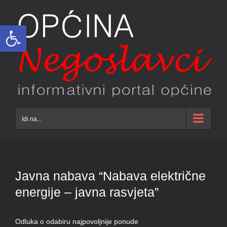
Skip
to
Open toolbar
content
Idi na...
Javna nabava “Nabava električne
energije – javna rasvjeta”
Odluka o odabiru najpovoljnije ponude