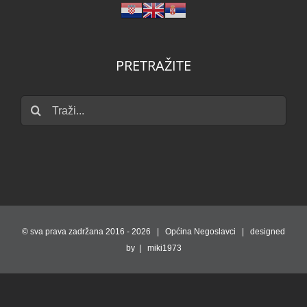
PRETRAŽITE
Traži...
© sva prava zadržana 2016 -
2026 | Općina Negoslavci | designed
by | miki1973