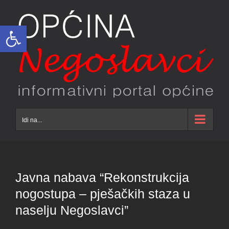
Skip
to
Open toolbar
content
Idi na...
Javna nabava “Rekonstrukcija
nogostupa – pješačkih staza u
naselju Negoslavci”