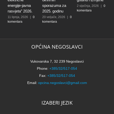
energije-javna
sporazuma za
V
2 siječnja, 2026
|
0
komentara
rasvjeta” 2026.
2025. godinu
u
11 lipnja, 2026
|
0
20 veljače, 2026
|
0
4
komentara
komentara
|
OPĆINA NEGOSLAVCI
Vukovarska 7, 32 239 Negoslavci
Phone:
+385/32/517-054
Fax:
+385/32/517-054
Email:
opcina.negoslavci@gmail.com
IZABERI JEZIK