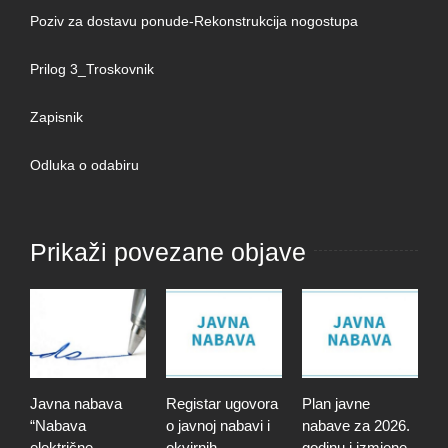
Poziv za dostavu ponude-Rekonstrukcija nogostupa
Prilog 3_Troskovnik
Zapisnik
Odluka o odabiru
Prikaži povezane objave
Javna nabava
Registar ugovora
Plan javne
J
“Nabava
o javnoj nabavi i
nabave za 2026.
“
električne
okvirnih
godinu i izmjene
p