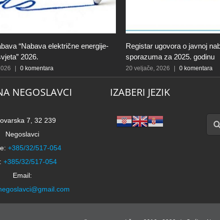
bava “Nabava električne energije-
Registar ugovora o javnoj naba
svjeta” 2026.
sporazuma za 2025. godinu
 2026
|
0 komentara
20 veljače, 2026
|
0 komentara
NA NEGOSLAVCI
IZABERI JEZIK
Traži
ovarska 7, 32 239
Negoslavci
e:
+385/32/517-054
:
+385/32/517-054
Email:
negoslavci@gmail.com