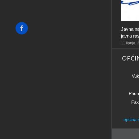
Facebook
Javna na
javna ra
11 lipnja,
OPĆI
Vuk
Phon
Fax
opcina.