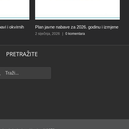
vi i okvirnih
Plan javne nabave za 2026. godinu i izmjene
J
V
2 siječnja, 2026
|
0 komentara
4 
PRETRAŽITE
...