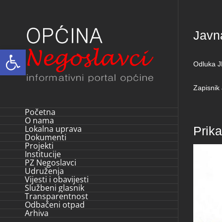
Skip
to
Javn
content
Open toolbar
Odluka J
Zapisnik
Početna
O nama
Lokalna uprava
Prik
Dokumenti
Projekti
Institucije
PZ Negoslavci
Udruženja
Vijesti i obavijesti
Službeni glasnik
Transparentnost
Odbačeni otpad
Arhiva