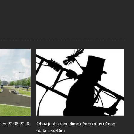
aca 20.06.2026.
Obavijest o radu dimnjačarsko-uslužnog
O
obrta Eko-Dim
d