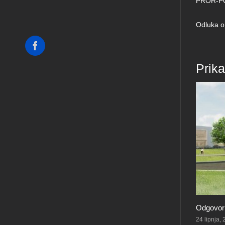
PROR-PO
Odluka o
Facebook
Prik
Odgovorn
24 lipnja,