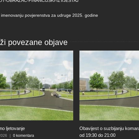
T-OBRAZAC-FINANCIJSKI-IZVJESTAJ
 imenovanju povjerenstva za udruge 2025. godine
aži povezane objave
o ljetovanje
Obavijest o suzbijanju komar
od 19:30 do 21:00
 2026
|
0 komentara