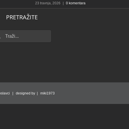
u
23 travnja, 2026
|
0 komentara
21
PRETRAŽITE
...
slavci | designed by | miki1973