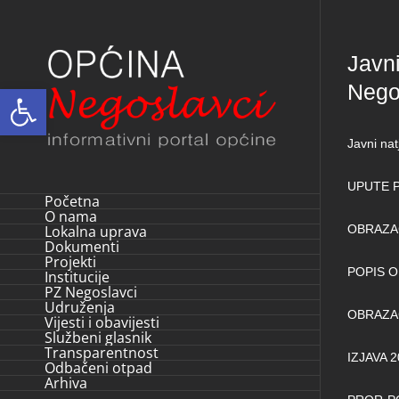
Skip
to
Javni
content
Nego
Open toolbar
Javni na
UPUTE P
Početna
O nama
Lokalna uprava
OBRAZAC 
Dokumenti
Projekti
POPIS 
Institucije
PZ Negoslavci
Udruženja
OBRAZAC
Vijesti i obavijesti
Službeni glasnik
Transparentnost
IZJAVA 2
Odbačeni otpad
Arhiva