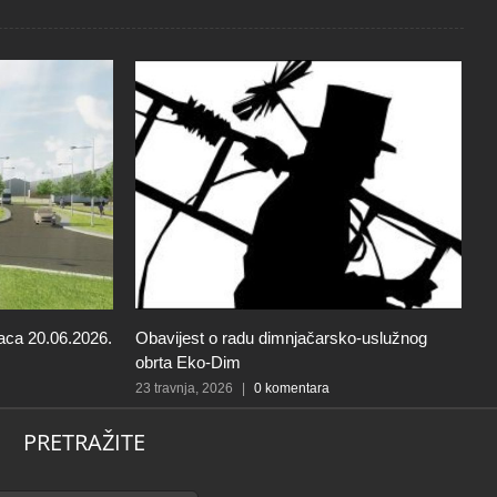
aca 20.06.2026.
Obavijest o radu dimnjačarsko-uslužnog
O
obrta Eko-Dim
d
u
23 travnja, 2026
|
0 komentara
21
PRETRAŽITE