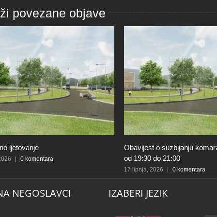
aži povezane objave
o ljetovanje
Obavijest o suzbijanju komar
od 19:30 do 21:00
 2026
|
0 komentara
17 lipnja, 2026
|
0 komentara
NA NEGOSLAVCI
IZABERI JEZIK