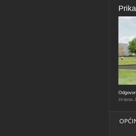
Prik
Odgovorn
24 lipnja,
OPĆI