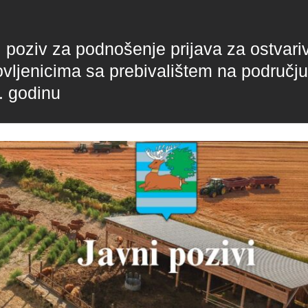
i poziv za podnošenje prijava za ostvar
ovljenicima sa prebivalištem na područj
. godinu