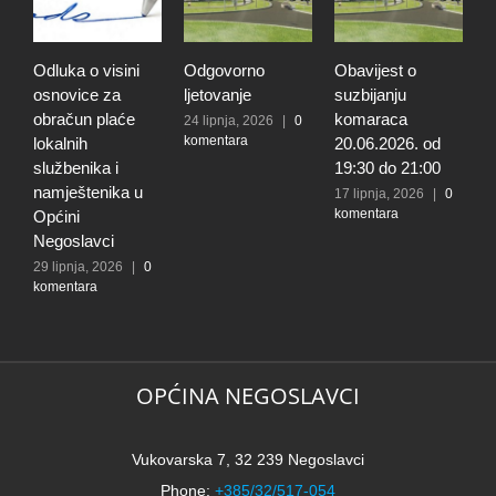
Odluka o visini
Odgovorno
Obavijest o
O
osnovice za
ljetovanje
suzbijanju
d
obračun plaće
komaraca
u
24 lipnja, 2026
|
0
komentara
lokalnih
20.06.2026. od
E
službenika i
19:30 do 21:00
2
k
namještenika u
17 lipnja, 2026
|
0
komentara
Općini
Negoslavci
29 lipnja, 2026
|
0
komentara
OPĆINA NEGOSLAVCI
Vukovarska 7, 32 239 Negoslavci
Phone:
+385/32/517-054