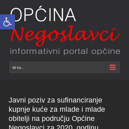
Skip
to
Open toolbar
content
Idi na...
Javni poziv za sufinanciranje
kupnje kuće za mlade i mlade
obitelji na području Općine
Negoslavci za 2020. godinu