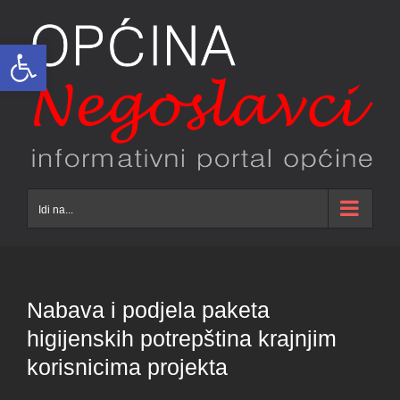
Skip
to
Open toolbar
content
Idi na...
Nabava i podjela paketa
higijenskih potrepština krajnjim
korisnicima projekta