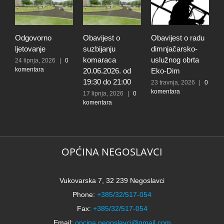
Odgovorno
Obavijest o
Obavijest o radu
O
ljetovanje
suzbijanju
dimnjačarsko-
p
komaraca
uslužnog obrta
s
24 lipnja, 2026
|
0
komentara
20.06.2026. od
Eko-Dim
p
19:30 do 21:00
d
23 travnja, 2026
|
0
komentara
l
17 lipnja, 2026
|
0
komentara
t
k
N
2
k
OPĆINA NEGOSLAVCI
Vukovarska 7, 32 239 Negoslavci
Phone:
+385/32/517-054
Fax:
+385/32/517-054
Email:
opcina.negoslavci@gmail.com