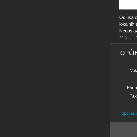
Odluka o visini osnovice za obračun plaće
lokalnih službenika i namještenika u Općini
Negoslavci
29 lipnja, 2026
|
0 komentara
OPĆI
Vuk
Phon
Fax
opcina.