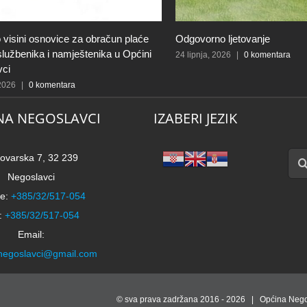
Odgovorno ljetovanje
Obavijest o suzbij
od 19:30 do 21:00
24 lipnja, 2026
|
0 komentara
17 lipnja, 2026
|
0 ko
NA NEGOSLAVCI
IZABERI JEZIK
Traži
ovarska 7, 32 239
Negoslavci
e:
+385/32/517-054
:
+385/32/517-054
Email:
negoslavci@gmail.com
© sva prava zadržana 2016 -
2026 | Općina Nego