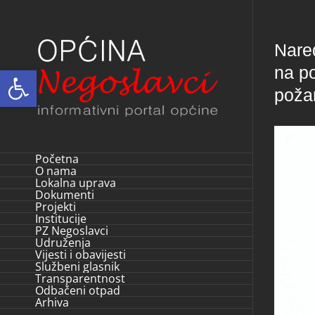
Skip
to
Nared
content
na po
Open toolbar
poža
Početna
O nama
Lokalna uprava
Dokumenti
Projekti
Institucije
PZ Negoslavci
Udruženja
Vijesti i obavijesti
Službeni glasnik
Transparentnost
Odbačeni otpad
Arhiva