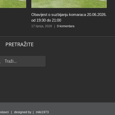
anju komaraca 20.06.2026.
Procjena rizika od velikih nesreća Opći
Negoslavci 2026.
mentara
12 lipnja, 2026
|
0 komentara
PRETRAŽITE
...
slavci | designed by | miki1973