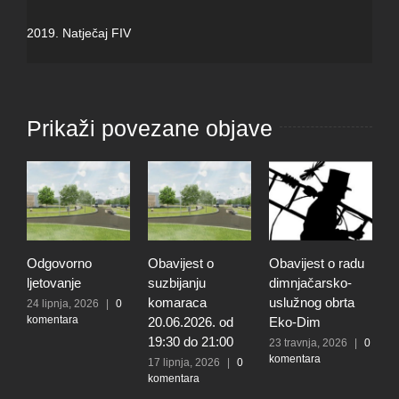
2019. Natječaj FIV
Prikaži povezane objave
Odgovorno
Obavijest o
Obavijest o radu
O
ljetovanje
suzbijanju
dimnjačarsko-
p
komaraca
uslužnog obrta
s
24 lipnja, 2026
|
0
komentara
20.06.2026. od
Eko-Dim
p
19:30 do 21:00
d
23 travnja, 2026
|
0
komentara
l
17 lipnja, 2026
|
0
komentara
t