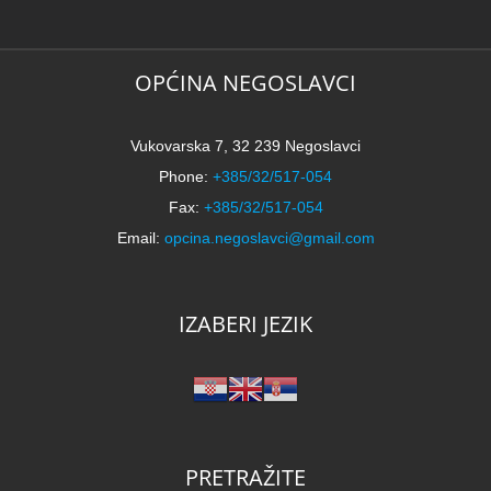
k
N
2
k
OPĆINA NEGOSLAVCI
Vukovarska 7, 32 239 Negoslavci
Phone:
+385/32/517-054
Fax:
+385/32/517-054
Email:
opcina.negoslavci@gmail.com
IZABERI JEZIK
PRETRAŽITE