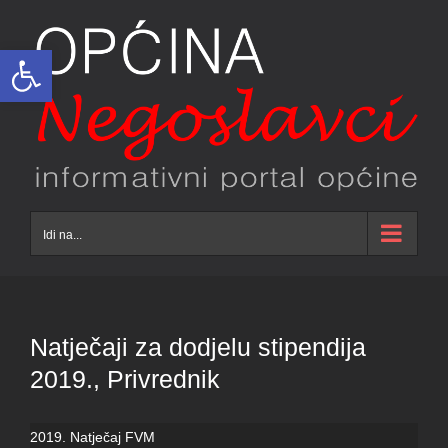
Skip
to
Open toolbar
content
Idi na...
Natječaji za dodjelu stipendija
2019., Privrednik
2019. Natječaj FVM