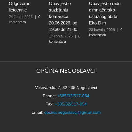
Odgovorno
Obavijest o
Obavijest o radu
O
ljetovanje
suzbijanju
dimnjačarsko-
p
komaraca
uslužnog obrta
s
24 lipnja, 2026
|
0
komentara
20.06.2026. od
Eko-Dim
p
19:30 do 21:00
d
23 travnja, 2026
|
0
komentara
l
17 lipnja, 2026
|
0
komentara
t
k
N
2
k
OPĆINA NEGOSLAVCI
Vukovarska 7, 32 239 Negoslavci
Phone:
+385/32/517-054
Fax:
+385/32/517-054
Email:
opcina.negoslavci@gmail.com