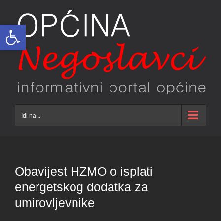
Skip
to
Open toolbar
content
Idi na...
Obavijest HZMO o isplati
energetskog dodatka za
umirovljevnike