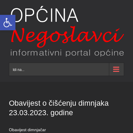
Skip
to
Open toolbar
content
Idi na...
Obavijest o čišćenju dimnjaka
23.03.2023. godine
Obavijest dimnjačar