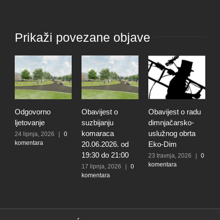
Prikaži povezane objave
Odgovorno
Obavijest o
Obavijest o radu
O
ljetovanje
suzbijanju
dimnjačarsko-
p
komaraca
uslužnog obrta
s
24 lipnja, 2026
|
0
komentara
20.06.2026. od
Eko-Dim
p
19:30 do 21:00
d
23 travnja, 2026
|
0
komentara
l
17 lipnja, 2026
|
0
komentara
t
k
N
2
k