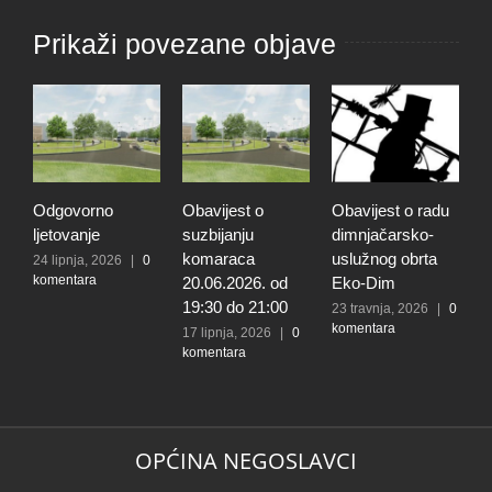
Prikaži povezane objave
Odgovorno
Obavijest o
Obavijest o radu
O
ljetovanje
suzbijanju
dimnjačarsko-
p
komaraca
uslužnog obrta
s
24 lipnja, 2026
|
0
komentara
20.06.2026. od
Eko-Dim
p
19:30 do 21:00
d
23 travnja, 2026
|
0
komentara
l
17 lipnja, 2026
|
0
komentara
t
k
N
2
k
OPĆINA NEGOSLAVCI