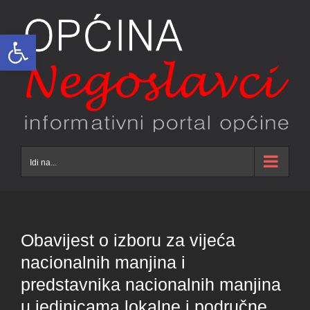
Skip
to
Open toolbar
content
Idi na...
Obavijest o izboru za vijeća
nacionalnih manjina i
predstavnika nacionalnih manjina
u jedinicama lokalne i područne