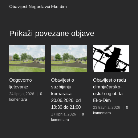
Obavijest Negoslavci Eko dim
Prikaži povezane objave
Odgovorno
Obavijest o
Obavijest o radu
O
ljetovanje
suzbijanju
dimnjačarsko-
p
komaraca
uslužnog obrta
s
24 lipnja, 2026
|
0
komentara
20.06.2026. od
Eko-Dim
p
19:30 do 21:00
d
23 travnja, 2026
|
0
komentara
l
17 lipnja, 2026
|
0
komentara
t
k
N