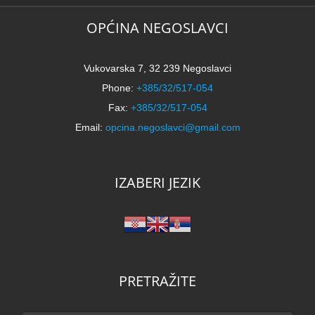
2
k
OPĆINA NEGOSLAVCI
Vukovarska 7, 32 239 Negoslavci
Phone:
+385/32/517-054
Fax:
+385/32/517-054
Email:
opcina.negoslavci@gmail.com
IZABERI JEZIK
PRETRAŽITE