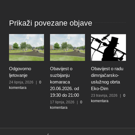
Prikaži povezane objave
Odgovorno
Obavijest o
Obavijest o radu
O
ljetovanje
suzbijanju
dimnjačarsko-
p
komaraca
uslužnog obrta
s
24 lipnja, 2026
|
0
komentara
20.06.2026. od
Eko-Dim
p
19:30 do 21:00
d
23 travnja, 2026
|
0
komentara
l
17 lipnja, 2026
|
0
komentara
t
k
N
2
k