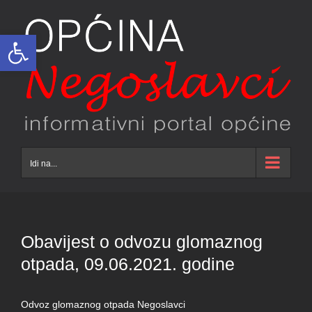
Skip
to
Open toolbar
content
Idi na...
Obavijest o odvozu glomaznog
otpada, 09.06.2021. godine
Odvoz glomaznog otpada Negoslavci